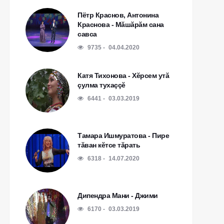
Пётр Краснов, Антонина
Краснова - Мăшăрăм сана
савса
9735
04.04.2020
Катя Тихонова - Хĕрсем утă
çулма тухаççĕ
6441
03.03.2019
Тамара Ишмуратова - Пире
тăван кĕтсе тăрать
6318
14.07.2020
Дипендра Мани - Джими
6170
03.03.2019