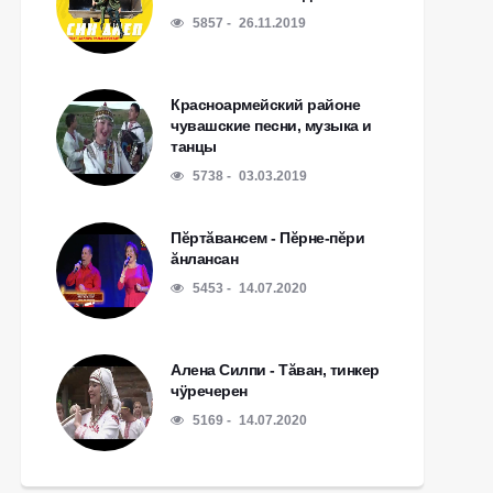
5857
26.11.2019
Красноармейский районе
чувашские песни, музыка и
танцы
5738
03.03.2019
Пĕртăвансем - Пĕрне-пĕри
ăнлансан
5453
14.07.2020
Алена Силпи - Тăван, тинкер
чÿречерен
5169
14.07.2020