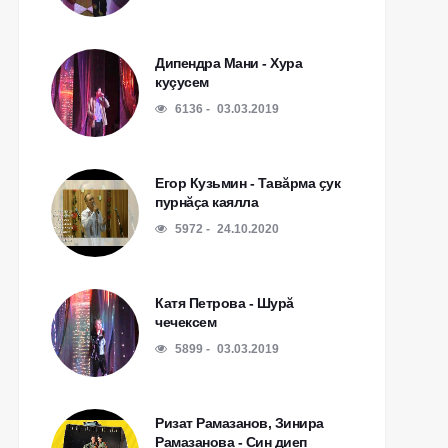
Дипендра Мани - Хура
куçусем
6136
03.03.2019
Егор Кузьмин - Тавӑрма ҫук
пурнӑҫа каялла
5972
24.10.2020
Катя Петрова - Шурă
чечексем
5899
03.03.2019
Ризат Рамазанов, Зинира
Рамазанова - Син диеп