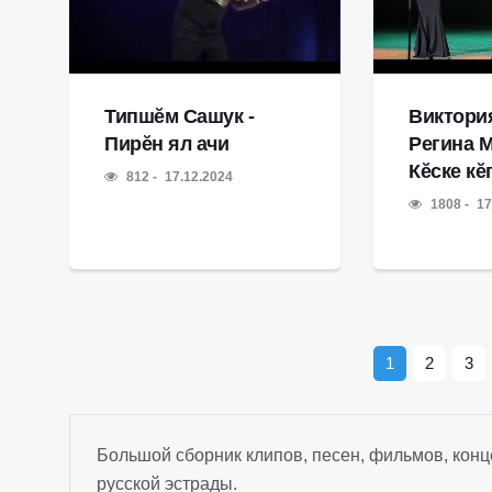
Типшĕм Сашук -
Виктори
Пирĕн ял ачи
Регина М
Кĕске кĕ
812
17.12.2024
1808
17
1
2
3
Большой сборник клипов, песен, фильмов, конц
русской эстрады.