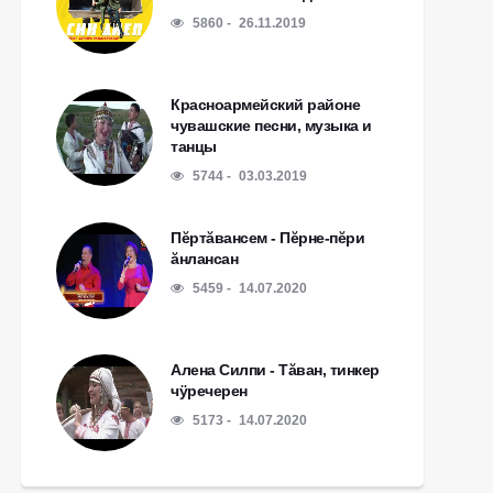
5860
26.11.2019
Красноармейский районе
чувашские песни, музыка и
танцы
5744
03.03.2019
Пĕртăвансем - Пĕрне-пĕри
ăнлансан
5459
14.07.2020
Алена Силпи - Тăван, тинкер
чÿречерен
5173
14.07.2020