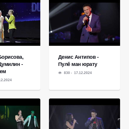
Борисова,
Денис Антипов -
Думилин -
Пулĕ ман юрату
ем
830
17.12.2024
12.2024