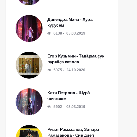
Дипендра Мани - Хура
куçусем
6138
03.03.2019
Егор Кузьмин - Тавӑрма ҫук
пурнӑҫа каялла
5975
24.10.2020
Катя Петрова - Шурă
чечексем
5902
03.03.2019
Ризат Рамазанов, Зинира
Рамазанова - Син диеп