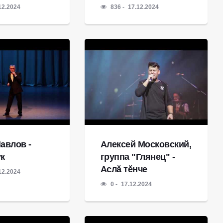
12.2024
836
17.12.2024
авлов -
Алексей Московский,
ук
группа "Глянец" -
Аслă тĕнче
12.2024
0
17.12.2024