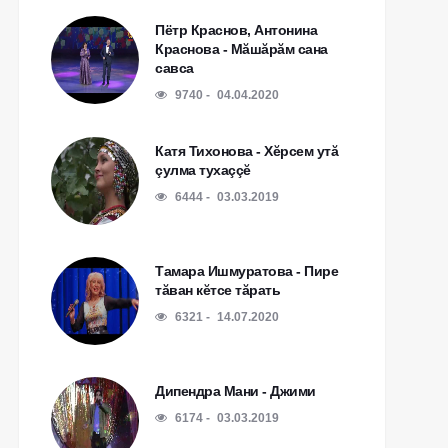
Пётр Краснов, Антонина
Краснова - Мăшăрăм сана
савса
9740
04.04.2020
Катя Тихонова - Хĕрсем утă
çулма тухаççĕ
6444
03.03.2019
Тамара Ишмуратова - Пире
тăван кĕтсе тăрать
6321
14.07.2020
Дипендра Мани - Джими
6174
03.03.2019