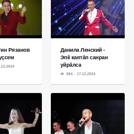
тин Рязанов
Данила Ленский -
куçсем
Эпĕ каятăп санран
уйрăлса
.12.2024
864
17.12.2024