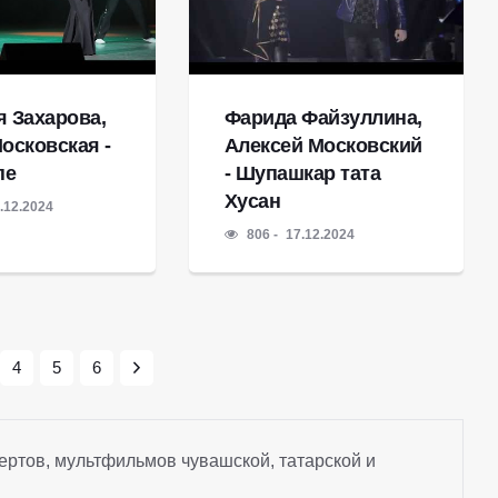
я Захарова,
Фарида Файзуллина,
осковская -
Алексей Московский
пе
- Шупашкар тата
Хусан
.12.2024
806
17.12.2024
4
5
6
ертов, мультфильмов чувашской, татарской и