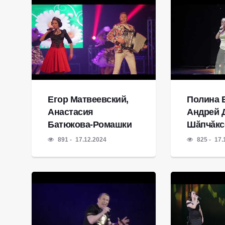
Егор Матвеевский,
Полина 
Анастасия
Андрей 
Батюкова-Ромашки
Шăпчăкс
891
17.12.2024
825
17.