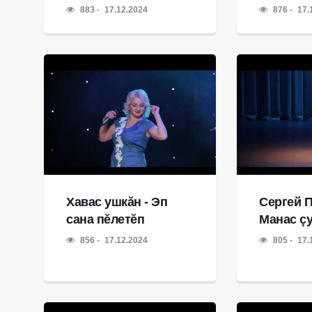
883
17.12.2024
876
17.
Хавас ушкăн - Эп
Сергей П
сана пĕлетĕп
Манас ç
856
17.12.2024
805
17.