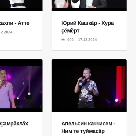
ахпи - Атте
Юрий Кашкӑр - Хура
çĕмĕрт
12.2024
902
17.12.2024
 Çамрăклăх
Апельсин каччисем -
Ним те туймасăр