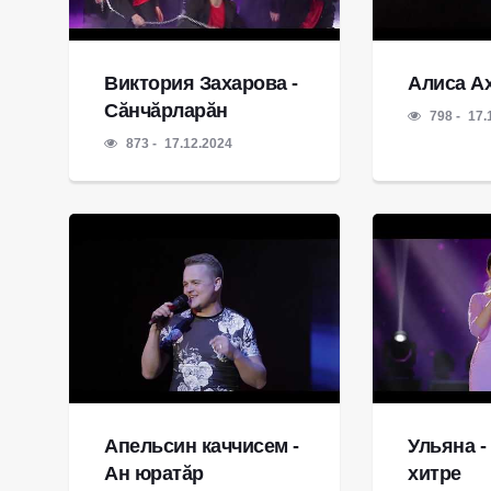
Виктория Захарова -
Алиса Ах
Сăнчăрларăн
798
17.
873
17.12.2024
Апельсин каччисем -
Ульяна -
Ан юратăр
хитре