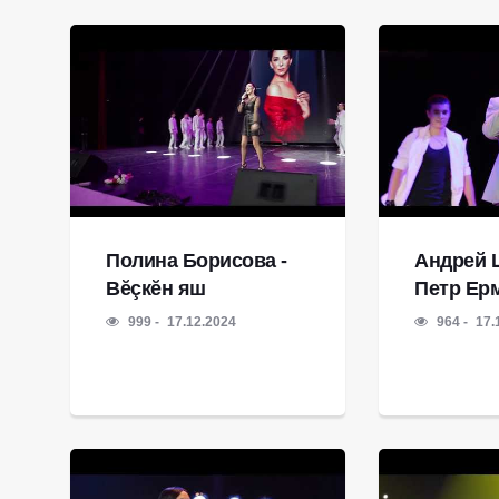
Полина Борисова -
Андрей 
Вĕçкĕн яш
Петр Ерм
999
17.12.2024
964
17.