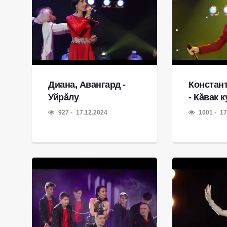
Диана, Авангард -
Констан
Уйрăлу
- Кăвак 
927
17.12.2024
1001
17