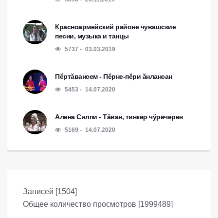
Красноармейский районе чувашские
песни, музыка и танцы
5737
03.03.2019
Пĕртăвансем - Пĕрне-пĕри ăнлансан
5453
14.07.2020
Алена Силпи - Тăван, тинкер чÿречерен
5169
14.07.2020
Записей [1504]
Общее количество просмотров [1999489]