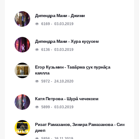
Дипендра Мани - Джими
6169
03.03.2019
Дипендра Мани - Хура куçусем
6136
03.03.2019
Егор Кузьмин - Тавӑрма ҫук пурнӑҫа
каялла
5972
24.10.2020
Катя Петрова - Шурă чечексем
5899
03.03.2019
Ризат Рамазанов, Зинира Рамазанова - Син
диеп
5856
26.11.2019