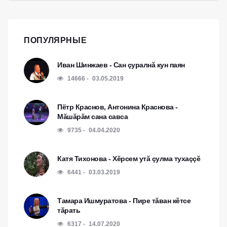
ПОПУЛЯРНЫЕ
Иван Шинжаев - Сан çуралнă кун паян
14666
03.05.2019
Пётр Краснов, Антонина Краснова -
Мăшăрăм сана савса
9735
04.04.2020
Катя Тихонова - Хĕрсем утă çулма тухаççĕ
6441
03.03.2019
Тамара Ишмуратова - Пире тăван кĕтсе
тăрать
6317
14.07.2020