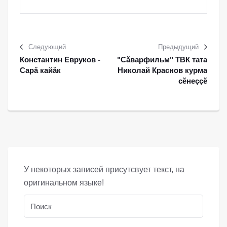
Следующий
Предыдущий
Константин Евруков -
"Сăварфильм" ТВК тата
Сарă кайăк
Николай Краснов курма
сĕнеççĕ
У некоторых записей присутсвует текст, на
оригинальном языке!