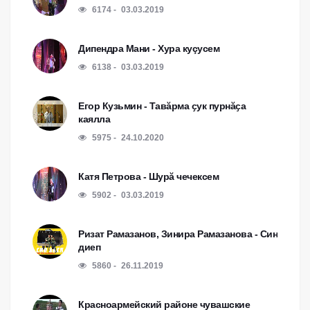
6174
03.03.2019
Дипендра Мани - Хура куçусем
6138
03.03.2019
Егор Кузьмин - Тавӑрма ҫук пурнӑҫа
каялла
5975
24.10.2020
Катя Петрова - Шурă чечексем
5902
03.03.2019
Ризат Рамазанов, Зинира Рамазанова - Син
диеп
5860
26.11.2019
Красноармейский районе чувашские