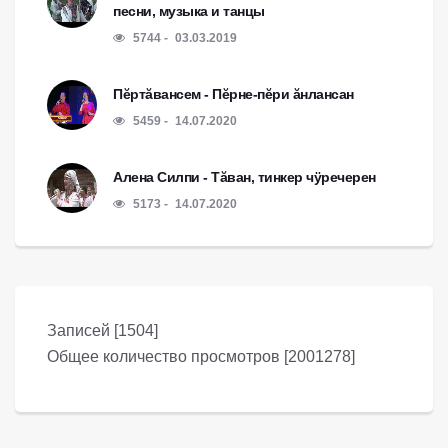
песни, музыка и танцы
5744
03.03.2019
Пĕртăвансем - Пĕрне-пĕри ăнлансан
5459
14.07.2020
Алена Силпи - Тăван, тинкер чÿречерен
5173
14.07.2020
Записей [1504]
Общее количество просмотров [2001278]