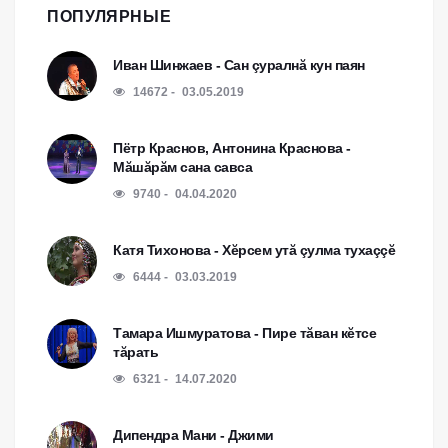
ПОПУЛЯРНЫЕ
Иван Шинжаев - Сан çуралнă кун паян
14672
03.05.2019
Пётр Краснов, Антонина Краснова -
Мăшăрăм сана савса
9740
04.04.2020
Катя Тихонова - Хĕрсем утă çулма тухаççĕ
6444
03.03.2019
Тамара Ишмуратова - Пире тăван кĕтсе
тăрать
6321
14.07.2020
Дипендра Мани - Джими