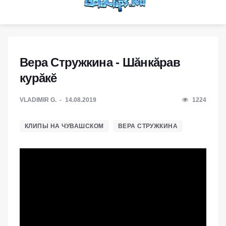
Вера Стружкина - Шăнкăрав
курăкĕ
VLADIMIR G.
14.08.2019
1224
КЛИПЫ НА ЧУВАШСКОМ
ВЕРА СТРУЖКИНА