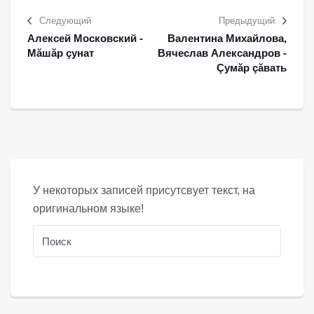
Следующий
Предыдущий
Алексей Московский -
Валентина Михайлова,
Мăшăр çунат
Вячеслав Александров -
Çумăр çăвать
У некоторых записей присутсвует текст, на
оригинальном языке!