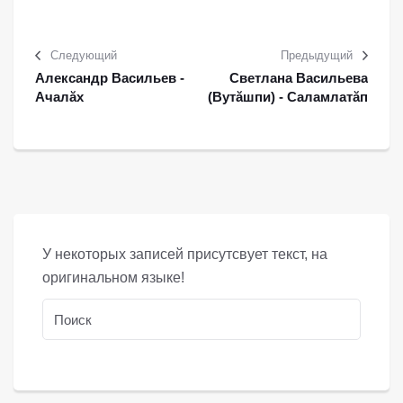
Следующий
Предыдущий
Александр Васильев -
Светлана Васильева
Ачалăх
(Вутăшпи) - Саламлатăп
У некоторых записей присутсвует текст, на
оригинальном языке!