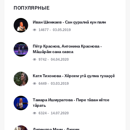
ПОПУЛЯРНЫЕ
Иван Шинжаев - Сан çуралнă кун паян
14677
03.05.2019
Пётр Краснов, Антонина Краснова -
Мăшăрăм сана савса
9742
04.04.2020
Катя Тихонова - Хĕрсем утă çулма тухаççĕ
6449
03.03.2019
Тамара Ишмуратова - Пире тăван кĕтсе
тăрать
6324
14.07.2020
Дипендра Мани - Джими