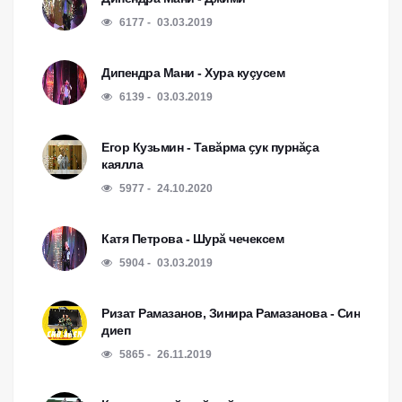
6177
03.03.2019
Дипендра Мани - Хура куçусем
6139
03.03.2019
Егор Кузьмин - Тавӑрма ҫук пурнӑҫа
каялла
5977
24.10.2020
Катя Петрова - Шурă чечексем
5904
03.03.2019
Ризат Рамазанов, Зинира Рамазанова - Син
диеп
5865
26.11.2019