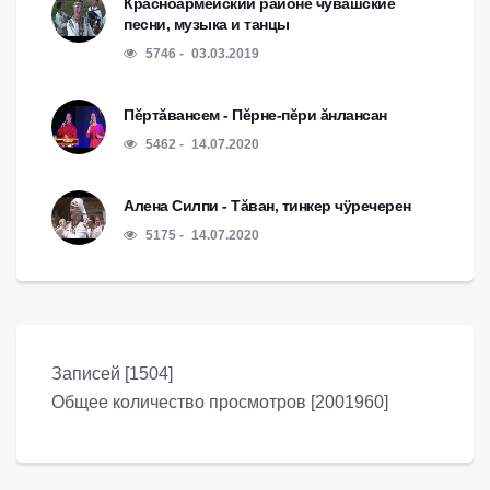
Красноармейский районе чувашские
песни, музыка и танцы
5746
03.03.2019
Пĕртăвансем - Пĕрне-пĕри ăнлансан
5462
14.07.2020
Алена Силпи - Тăван, тинкер чÿречерен
5175
14.07.2020
Записей [1504]
Общее количество просмотров [2001960]