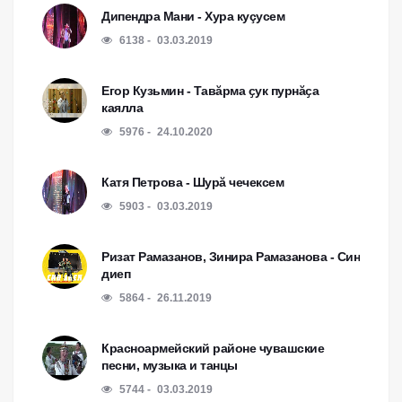
Дипендра Мани - Хура куçусем
6138
03.03.2019
Егор Кузьмин - Тавӑрма ҫук пурнӑҫа
каялла
5976
24.10.2020
Катя Петрова - Шурă чечексем
5903
03.03.2019
Ризат Рамазанов, Зинира Рамазанова - Син
диеп
5864
26.11.2019
Красноармейский районе чувашские
песни, музыка и танцы
5744
03.03.2019