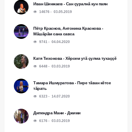
Иван Шинжаев - Сан çуралнă кун паян
14676
03.05.2019
Пётр Краснов, Антонина Краснова -
Мăшăрăм сана савса
9741
04.04.2020
Катя Тихонова - Хĕрсем утă çулма тухаççĕ
6448
03.03.2019
Тамара Ишмуратова - Пире тăван кĕтсе
тăрать
6323
14.07.2020
Дипендра Мани - Джими
6176
03.03.2019