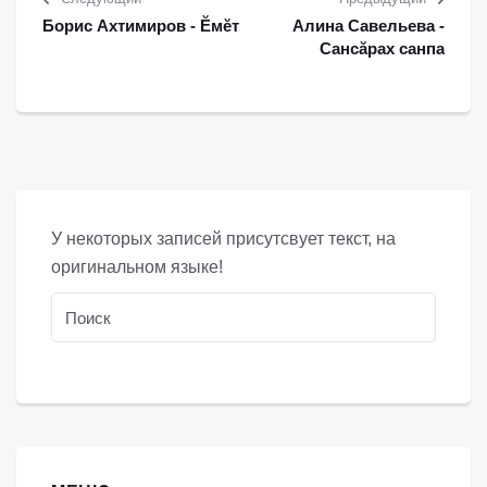
Борис Ахтимиров - Ĕмĕт
Алина Савельева -
Сансăрах санпа
У некоторых записей присутсвует текст, на
оригинальном языке!