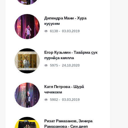
Дипендра Мани - Хура
куçусем
6138
03.03.2019
Егор Кузьмин - Тавӑрма ҫук
пурнӑҫа каялла
5975
24.10.2020
Катя Петрова - Шурă
чечексем
5902
03.03.2019
Ризат Рамазанов, Зинира
Рамазанова - Син диеп