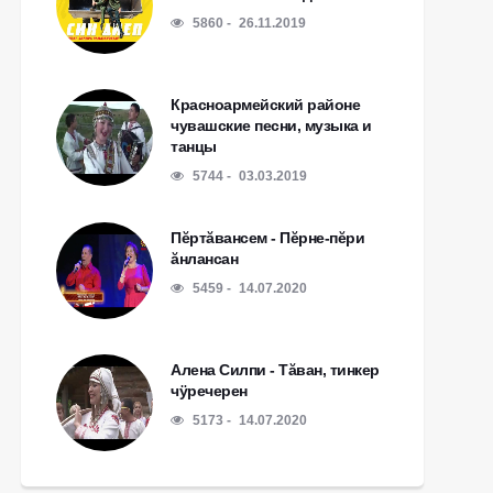
5860
26.11.2019
Красноармейский районе
чувашские песни, музыка и
танцы
5744
03.03.2019
Пĕртăвансем - Пĕрне-пĕри
ăнлансан
5459
14.07.2020
Алена Силпи - Тăван, тинкер
чÿречерен
5173
14.07.2020