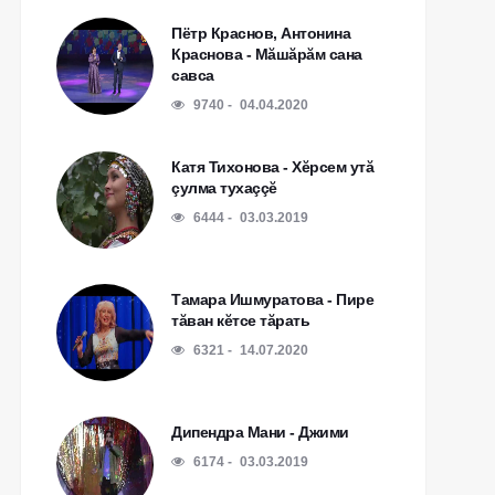
Пётр Краснов, Антонина
Краснова - Мăшăрăм сана
савса
9740
04.04.2020
Катя Тихонова - Хĕрсем утă
çулма тухаççĕ
6444
03.03.2019
Тамара Ишмуратова - Пире
тăван кĕтсе тăрать
6321
14.07.2020
Дипендра Мани - Джими
6174
03.03.2019