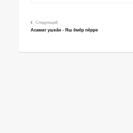
Следующий
Асамат ушкăн - Яш ĕмĕр пĕрре